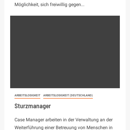
Möglichkeit, sich freiwillig gegen...
ARBEITSLOSIGKEIT
ARBEITSLOSIGKEIT (DEUTSCHLAND)
Sturzmanager
Case Manager arbeiten in der Verwaltung an der
Weiterführung einer Betreuung von Menschen in