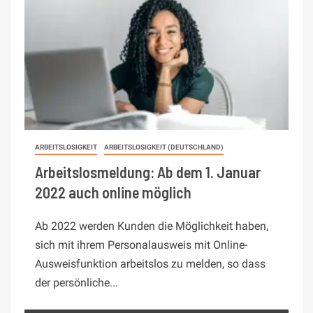
ARBEITSLOSIGKEIT
ARBEITSLOSIGKEIT (DEUTSCHLAND)
Arbeitslosmeldung: Ab dem 1. Januar
2022 auch online möglich
Ab 2022 werden Kunden die Möglichkeit haben,
sich mit ihrem Personalausweis mit Online-
Ausweisfunktion arbeitslos zu melden, so dass
der persönliche...