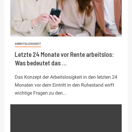
ARBEITSLOSIGKEIT
Letzte 24 Monate vor Rente arbeitslos:
Was bedeutet das …
Das Konzept der Arbeitslosigkeit in den letzten 24
Monaten vor dem Eintritt in den Ruhestand wirft
wichtige Fragen zu den...