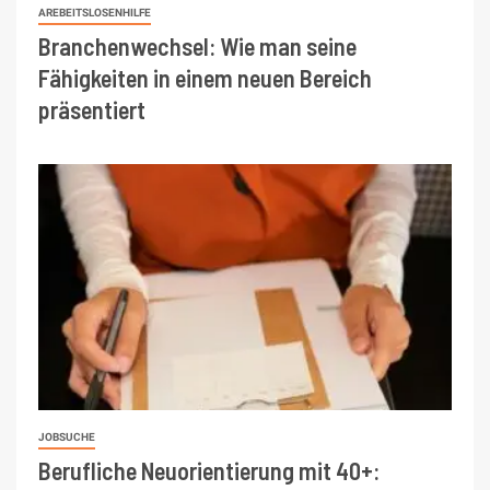
AREBEITSLOSENHILFE
Branchenwechsel: Wie man seine
Fähigkeiten in einem neuen Bereich
präsentiert
JOBSUCHE
Berufliche Neuorientierung mit 40+: