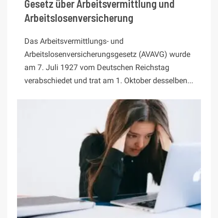
Gesetz über Arbeitsvermittlung und
Arbeitslosenversicherung
Das Arbeitsvermittlungs- und
Arbeitslosenversicherungsgesetz (AVAVG) wurde
am 7. Juli 1927 vom Deutschen Reichstag
verabschiedet und trat am 1. Oktober desselben...