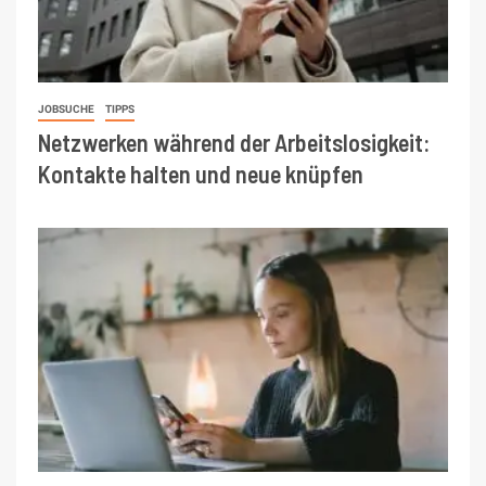
JOBSUCHE
TIPPS
Netzwerken während der Arbeitslosigkeit:
Kontakte halten und neue knüpfen