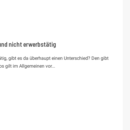
und nicht erwerbstätig
ätig, gibt es da überhaupt einen Unterschied? Den gibt
s gilt im Allgemeinen vor...