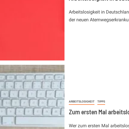
Arbeitslosigkeit in Deutschla
der neuen Atemwegserkranku
ARBEITSLOSIGKEIT
TIPPS
Zum ersten Mal arbeitsl
Wer zum ersten Mal arbeitslos