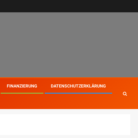
FINANZIERUNG
DATENSCHUTZERKLÄRUNG