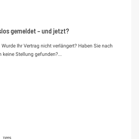
slos gemeldet – und jetzt?
 Wurde Ihr Vertrag nicht verlängert? Haben Sie nach
keine Stellung gefunden?...
TIPPS