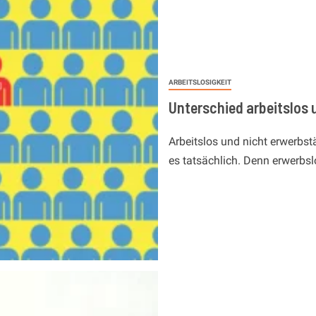
ARBEITSLOSIGKEIT
Unterschied arbeitslos 
Arbeitslos und nicht erwerbst
es tatsächlich. Denn erwerbslo