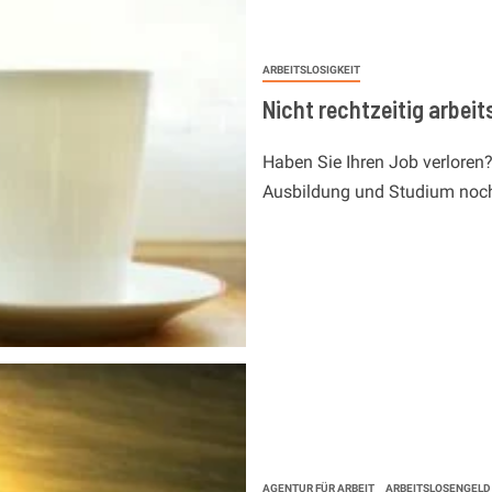
ARBEITSLOSIGKEIT
Nicht rechtzeitig arbeit
Haben Sie Ihren Job verloren?
Ausbildung und Studium noch 
AGENTUR FÜR ARBEIT
ARBEITSLOSENGELD