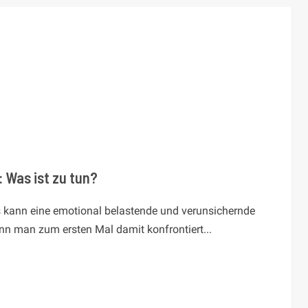
: Was ist zu tun?
es kann eine emotional belastende und verunsichernde
nn man zum ersten Mal damit konfrontiert...