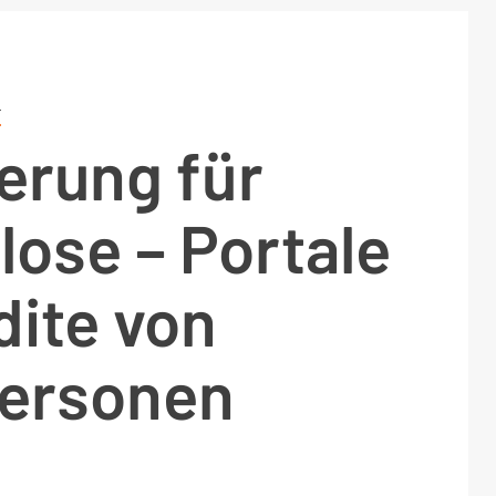
T
erung für
lose – Portale
dite von
personen