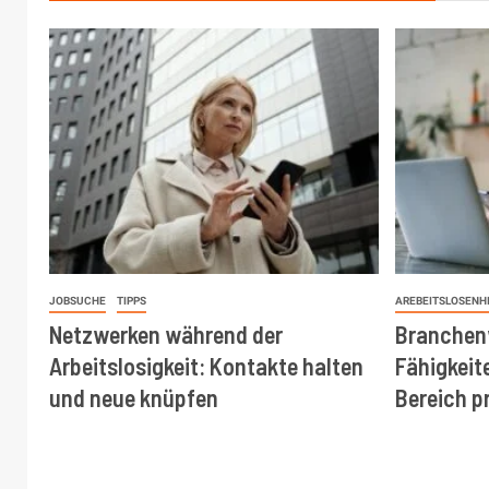
JOBSUCHE
TIPPS
AREBEITSLOSENH
Netzwerken während der
Branchen
Arbeitslosigkeit: Kontakte halten
Fähigkeit
und neue knüpfen
Bereich p