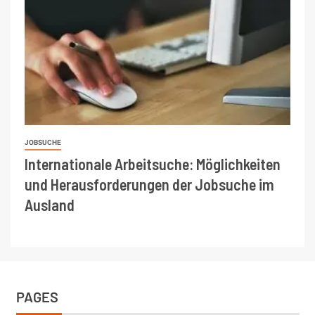
JOBSUCHE
Internationale Arbeitsuche: Möglichkeiten
und Herausforderungen der Jobsuche im
Ausland
PAGES