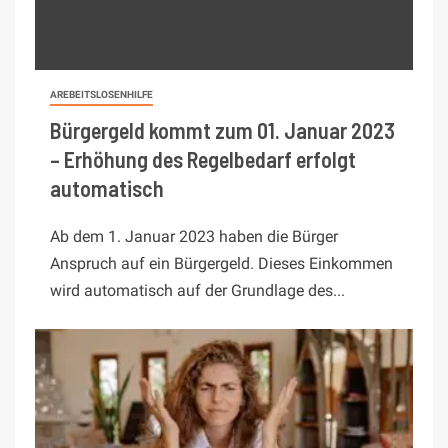
AREBEITSLOSENHILFE
Bürgergeld kommt zum 01. Januar 2023
– Erhöhung des Regelbedarf erfolgt
automatisch
Ab dem 1. Januar 2023 haben die Bürger
Anspruch auf ein Bürgergeld. Dieses Einkommen
wird automatisch auf der Grundlage des...