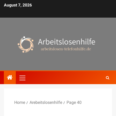
August 7, 2026
Home
Arebeitslosenhilfe
Page 40