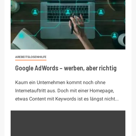
AREBEITSLOSENHILFE
Google AdWords – werben, aber richtig
Kaum ein Unternehmen kommt noch ohne
Internetauftritt aus. Doch mit einer Homepage,
etwas Content mit Keywords ist es längst nicht...