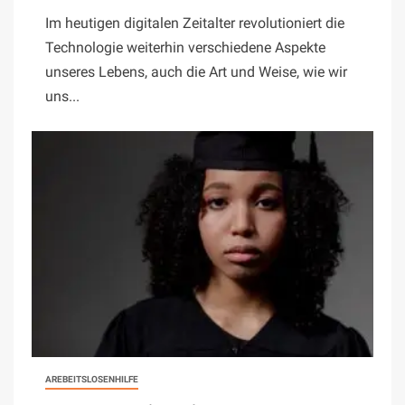
Im heutigen digitalen Zeitalter revolutioniert die
Technologie weiterhin verschiedene Aspekte
unseres Lebens, auch die Art und Weise, wie wir
uns...
AREBEITSLOSENHILFE