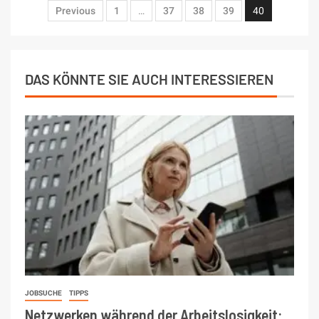
Previous
1
…
37
38
39
40
DAS KÖNNTE SIE AUCH INTERESSIEREN
JOBSUCHE
TIPPS
Netzwerken während der Arbeitslosigkeit: