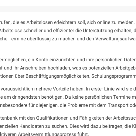
fen, die es Arbeitslosen erleichtern soll, sich online zu melden. 
rbeitslose schneller und effizienter die Unterstützung erhalten, 
nliche Termine überflüssig zu machen und den Verwaltungsaufwan
ermöglichen, ein Konto einzurichten und ihre persönlichen Daten
nd ihr Anschreiben hochladen, was es potenziellen Arbeitgebern
ationen über Beschäftigungsmöglichkeiten, Schulungsprogramme u
voraussichtlich mehrere Vorteile haben. In erster Linie wird si
sie am dringendsten benötigen. Da keine persönlichen Termine me
nsbesondere für diejenigen, die Probleme mit dem Transport ode
tenbank mit den Qualifikationen und Fähigkeiten der Arbeitssuch
enziellen Kandidaten zu suchen. Dies wird dazu beitragen, die 
ektiveren Arbeitsvermittlungsprozess führt.