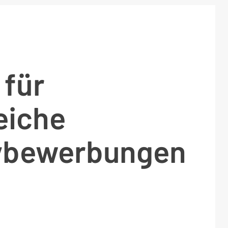
 für
eiche
tivbewerbungen