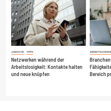
JOBSUCHE
TIPPS
AREBEITSLOSENH
Netzwerken während der
Branchen
Arbeitslosigkeit: Kontakte halten
Fähigkeit
und neue knüpfen
Bereich p