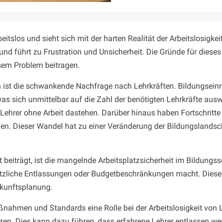
itslos und sieht sich mit der harten Realität der Arbeitslosigkei
nd führt zu Frustration und Unsicherheit. Die Gründe für dieses 
esem Problem beitragen.
ern ist die schwankende Nachfrage nach Lehrkräften. Bildungsei
was sich unmittelbar auf die Zahl der benötigten Lehrkräfte au
rte Lehrer ohne Arbeit dastehen. Darüber hinaus haben Fortschrit
en. Dieser Wandel hat zu einer Veränderung der Bildungslandscha
it beiträgt, ist die mangelnde Arbeitsplatzsicherheit im Bildungss
plötzliche Entlassungen oder Budgetbeschränkungen macht. Dieser 
ukunftsplanung.
ßnahmen und Standards eine Rolle bei der Arbeitslosigkeit von 
 Dies kann dazu führen, dass erfahrene Lehrer entlassen werde