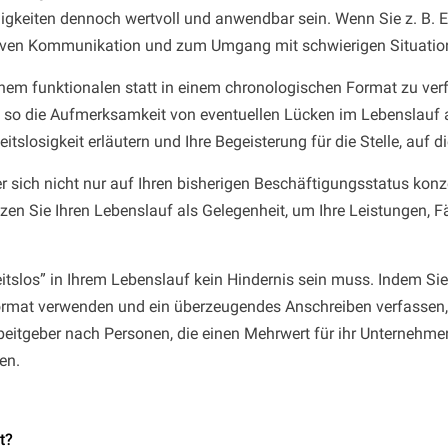
eiten dennoch wertvoll und anwendbar sein. Wenn Sie z. B. Erf
fektiven Kommunikation und zum Umgang mit schwierigen Situati
nem funktionalen statt in einem chronologischen Format zu ver
so die Aufmerksamkeit von eventuellen Lücken im Lebenslauf a
itslosigkeit erläutern und Ihre Begeisterung für die Stelle, auf 
r sich nicht nur auf Ihren bisherigen Beschäftigungsstatus konzen
en Sie Ihren Lebenslauf als Gelegenheit, um Ihre Leistungen, Fä
slos” in Ihrem Lebenslauf kein Hindernis sein muss. Indem Sie 
rmat verwenden und ein überzeugendes Anschreiben verfassen, kö
beitgeber nach Personen, die einen Mehrwert für ihr Unternehmen
en.
t?