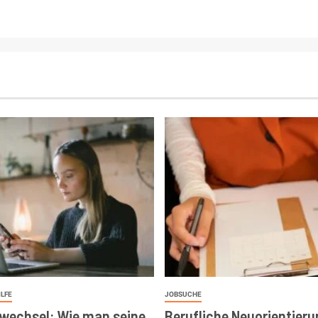
ILFE
JOBSUCHE
wechsel: Wie man seine
Berufliche Neuorientieru