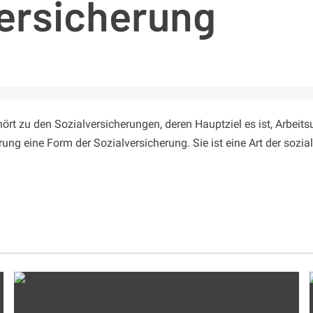
ersicherung
hört zu den Sozialversicherungen, deren Hauptziel es ist, Arbei
rung eine Form der Sozialversicherung. Sie ist eine Art der sozial