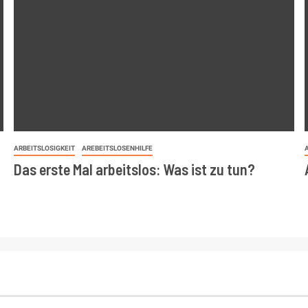
ARBEITSLOSIGKEIT
AREBEITSLOSENHILFE
Das erste Mal arbeitslos: Was ist zu tun?