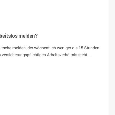
beitslos melden?
Deutsche melden, der wöchentlich weniger als 15 Stunden
 versicherungspflichtigen Arbeitsverhältnis steht....