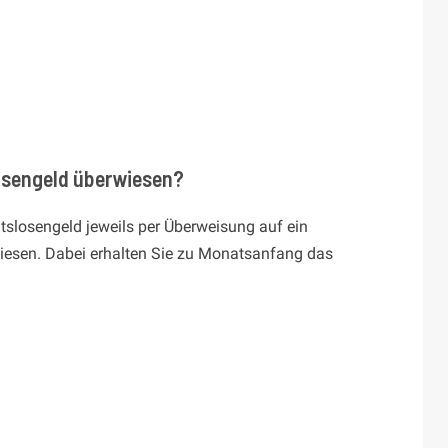
osengeld überwiesen?
tslosengeld jeweils per Überweisung auf ein
iesen. Dabei erhalten Sie zu Monatsanfang das