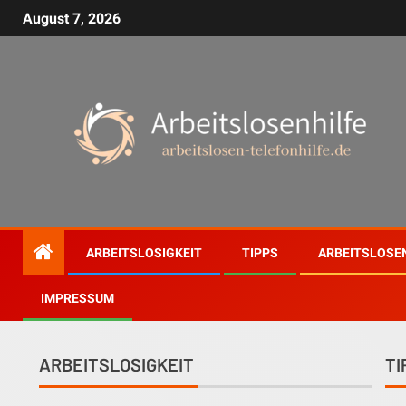
August 7, 2026
ARBEITSLOSIGKEIT
TIPPS
ARBEITSLOSE
IMPRESSUM
ARBEITSLOSIGKEIT
TI