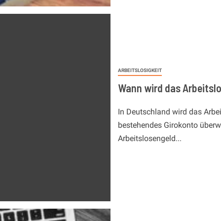
ARBEITSLOSIGKEIT
Wann wird das Arbeitsl
In Deutschland wird das Arbei
bestehendes Girokonto überw
Arbeitslosengeld...