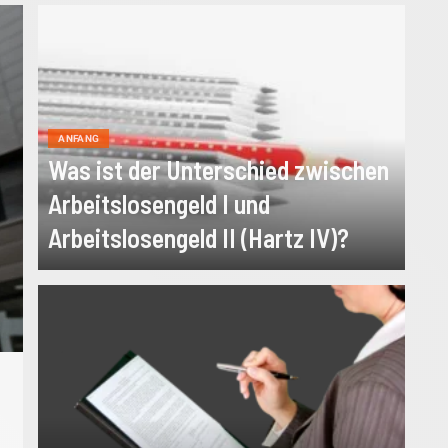
ANFANG
Was ist der Unterschied zwischen
Arbeitslosengeld I und
Arbeitslosengeld II (Hartz IV)?
TIPPS
Psychische Gesundheit währ