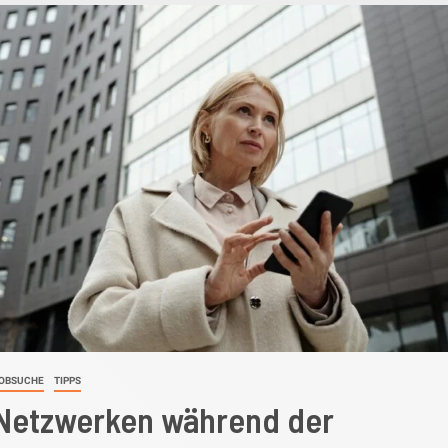
OBSUCHE
TIPPS
Netzwerken während der