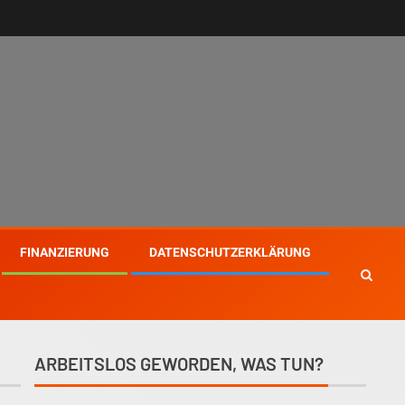
FINANZIERUNG
DATENSCHUTZERKLÄRUNG
ARBEITSLOS GEWORDEN, WAS TUN?