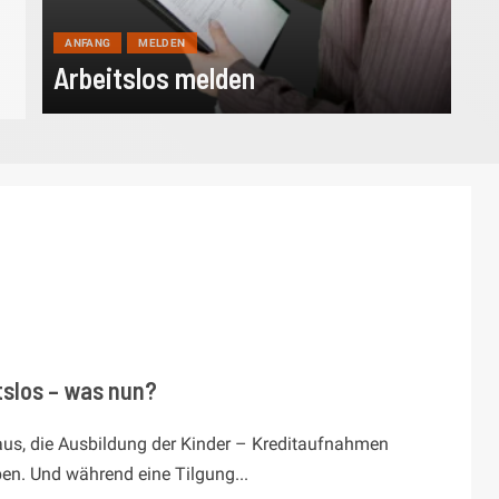
der Arbeitslosigkeit: Strateg
ANFANG
MELDEN
zur Selbstfürsorge
Arbeitslos melden
tslos – was nun?
aus, die Ausbildung der Kinder – Kreditaufnahmen
en. Und während eine Tilgung...